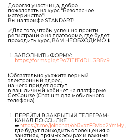
Дорогая участница, добро
пожаловать на курс "Безопасное
материнство"!
Вы на тарифе STANDART!
✅Для того, чтобы успешно пройти
регистрацию на платформе, где будет
проходить курс, ВАМ НЕОБХОДИМО ⬇️
ЗАПОЛНИТЬ ФОРМУ:
https://forms.gle/tPo71TfEdDLL3BRc9
❗️Обязательно укажите верный
электронный адрес,
на него придет доступ
в ваш личный кабинет на платформе
GetCourse (Chatium для мобильного
телефона).
ПЕРЕЙТИ В ЗАКРЫТЫЙ ТЕЛЕГРАМ-
КАНАЛ ПО ССЫЛКЕ
➡️
https://t.me/joinchat/oNJvazFBVbo2YmMy
,
где будут приходить оповещения о
занятиях, прямых эфирах и важные