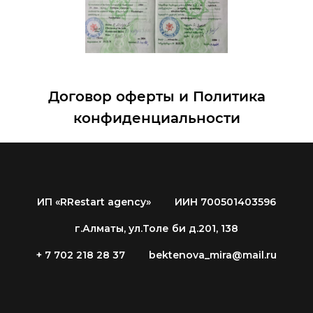
Договор оферты и Политика
конфиденциальности
ИП «RRestart agency»
ИИН 700501403596
г.Алматы, ул.Толе би д.201, 138
+ 7 702 218 28 37
bektenova_mira@mail.ru