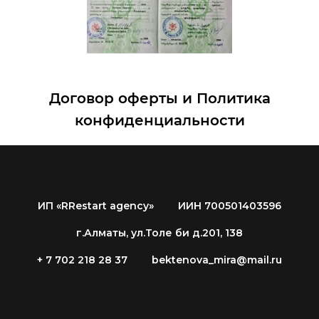
Договор оферты и Политика
конфиденциальности
ИП «RRestart agency»
ИИН 700501403596
г.Алматы, ул.Толе би д.201, 138
+ 7 702 218 28 37
bektenova_mira@mail.ru